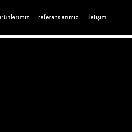
ürünlerimiz
referanslarımız
i̇letişim