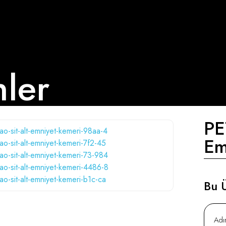
nler
PE
Em
Bu Ü