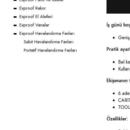
Exproof Rakor
Exproof El Aletleri
İş günü bo
Exproof Vanalar
Exproof Havalandırma Fanları
Geniş,
Sabit Havalandırma Fanları
Pratik ayar
Portatif Havalandırma Fanları
Bel k
Kullan
Ekipmanın t
6 adet
CARIT
TOOLB
Özellikler: