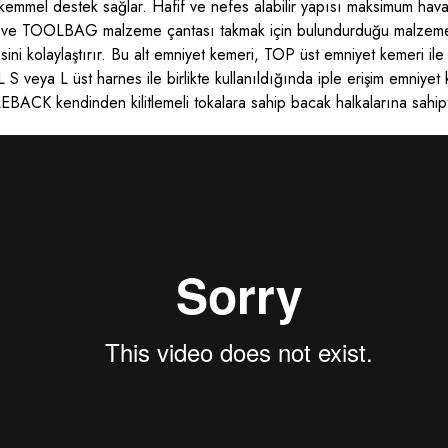
ükemmel destek sağlar. Hafif ve nefes alabilir yapısı maksimum h
ı ve TOOLBAG malzeme çantası takmak için bulundurduğu malzeme ha
ni kolaylaştırır. Bu alt emniyet kemeri, TOP üst emniyet kemeri ile
 veya L üst harnes ile birlikte kullanıldığında iple erişim emniyet
BACK kendinden kilitlemeli tokalara sahip bacak halkalarına sahipt