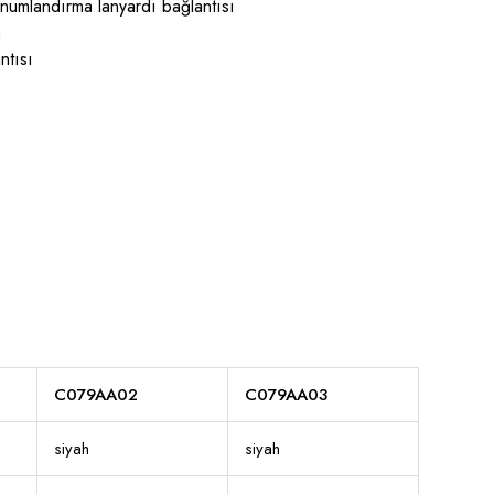
konumlandırma lanyardı bağlantısı
n
ntısı
C079AA02
C079AA03
siyah
siyah