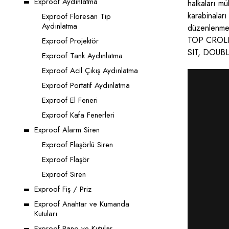
Exproof Aydınlatma
halkaları m
karabinalar
Exproof Floresan Tip
Aydınlatma
düzenlenmesi
TOP CROLL S
Exproof Projektör
SIT, DOUBLE
Exproof Tank Aydınlatma
Exproof Acil Çıkış Aydınlatma
Exproof Portatif Aydınlatma
Exproof El Feneri
Exproof Kafa Fenerleri
Exproof Alarm Siren
Exproof Flaşörlü Siren
Exproof Flaşör
Exproof Siren
Exproof Fiş / Priz
Exproof Anahtar ve Kumanda
Kutuları
Exproof Pano ve Kutular