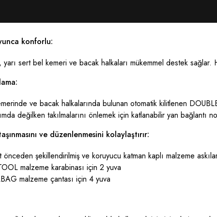
yunca konforlu:
 yarı sert bel kemeri ve bacak halkaları mükemmel destek sağlar. H
lama:
emerinde ve bacak halkalarında bulunan otomatik kilitlenen DOUBLE
ımda değilken takılmalarını önlemek için katlanabilir yan bağlantı no
aşınmasını ve düzenlenmesini kolaylaştırır:
 önceden şekillendirilmiş ve koruyucu katman kaplı malzeme askıla
OOL malzeme karabinası için 2 yuva
AG malzeme çantası için 4 yuva