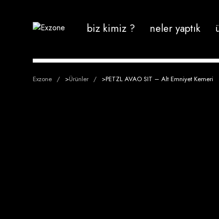
biz kimiz ?
neler yaptık
Exzone
>
Ürünler
>
PETZL AVAO SIT – Alt Emniyet Kemeri