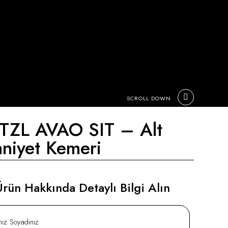
SCROLL DOWN
TZL AVAO SIT – Alt
niyet Kemeri
rün Hakkında Detaylı Bilgi Alın