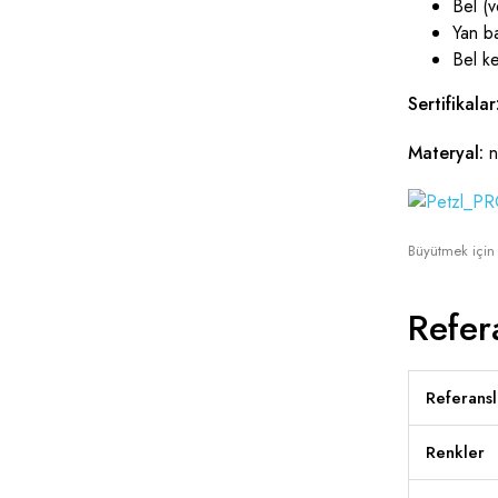
Bel (v
Yan ba
Bel ke
Sertifikala
Materyal:
n
Büyütmek için t
Refer
Referansl
Renkler