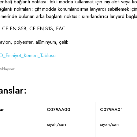
entral) bağlantı noktası: tekli modda kullanmak için iniş aleti veya 
ğlantı noktaları: çift modda konumlandırma lanyardı sabitlemek içi
merinde bulunan arka bağlantı noktası: sınırlandırıcı lanyard bağla
r:
CE EN 358, CE EN 813, EAC
aylon, polyester, alüminyum, çelik
ıklayınız
anslar:
ar
C079AA00
C079AA01
siyah/sarı
siyah/sarı